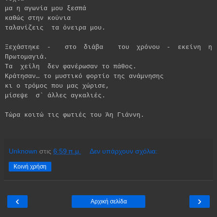
μα η αγωνία μου ξεσπά
καθώς στην κούνια
ταλανίζεις
τα όνειρα μου.
Ξεχάστηκε -
στο διάβα
του χρόνου - εκείνη η
Πρωτομαγιά.
Τα
χείλη
δεν φανέρωσαν το πάθος.
Κράτησαν… το μυστικό φορτίο της ανάμνησης
κι ο τρόμος που μας χώρισε,
μίσεψε
σ` άλλες αγκαλιές.
Τώρα κοιτώ τις φωτιές του Άη Γιάννη.
Unknown
στις
6:59 π.μ.
Δεν υπάρχουν σχόλια:
Κοινή χρήση
‹
›
Αρχική σελίδα